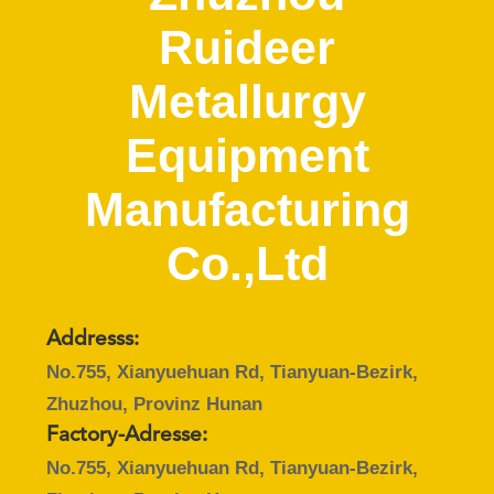
Ruideer
KONTAKT
MIT
Metallurgy
UNS
Equipment
BITTE UM
Manufacturing
EIN
Co.,Ltd
ANGEBOT
SITEMAP
Addresss:
No.755, Xianyuehuan Rd, Tianyuan-Bezirk,
DATENSCHUTZRICHTLINIE
Zhuzhou, Provinz Hunan
Factory-Adresse:
No.755, Xianyuehuan Rd, Tianyuan-Bezirk,