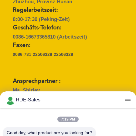
Zhuzhou, Provinz Hunan
Regelarbeitszeit:
8:00-17:30 (Peking-Zeit)
Geschäfts-Telefon:
0086-16673365810
(Arbeitszeit)
Faxen:
0086-731-22506328-22506328
Ansprechpartner :
Ms. Shirley
Email :
RDE-Sales
shirley.xiao@zzrde.com
Berufsbezeichnung :
Telefon :
7:19 PM
Foreign Trade
86-16673365810
Good day, what product are you looking for?
Manager
WHATSAPP :