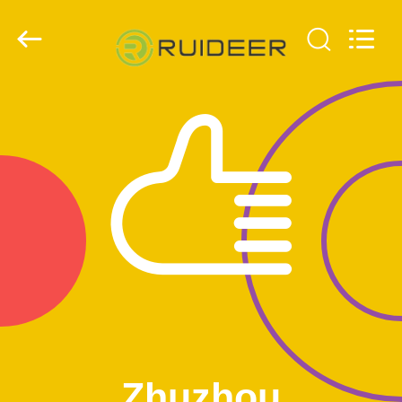
Metallurgy
Equipment
Manufacturing
Co.,Ltd.
All
Rights
Reserved.
ZU
HAUSE
PRODUKTE
ÜBER
UNS
WERKSBESICHTIGUNG
QUALITÄTSKONTROLLE
Zhuzhou