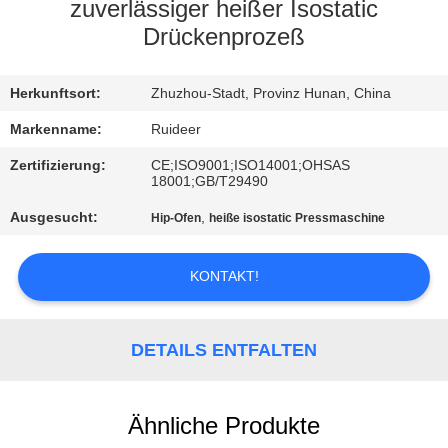
zuverlässiger heißer Isostatic
KONTAKT
Drückenprozeß
MIT
Herkunftsort:
Zhuzhou-Stadt, Provinz Hunan, China
UNS
Markenname:
Ruideer
BITTE UM
Zertifizierung:
CE;ISO9001;ISO14001;OHSAS
18001;GB/T29490
EIN
Ausgesucht:
,
Hip-Ofen
heiße isostatic Pressmaschine
ANGEBOT
KONTAKT!
SITEMAP
DETAILS ENTFALTEN
DATENSCHUTZRICHTLINIE
Ähnliche Produkte