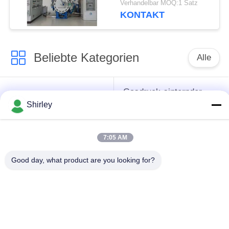
Verhandelbar MOQ:1 Satz
mit fristgerechtem
KONTAKT
Kundendienst.
Beliebte Kategorien
Alle
Gasdruck-sinternder
Sinterhüftenofen
Ofen
Shirley
Vakuumsinternder
7:05 AM
MIM sinternder Ofen
Ofen
Good day, what product are you looking for?
industrieller
Metallsinternder Ofen
Vakuumofen
Ofen der hohen
Vakuumwärmebehandlungs