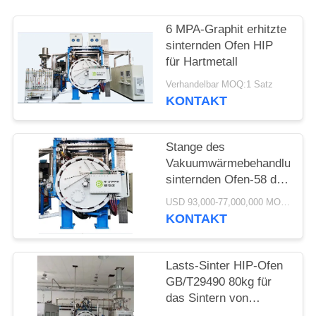
6 MPA-Graphit erhitzte
sinternden Ofen HIP
für Hartmetall
Verhandelbar MOQ:1 Satz
KONTAKT
Stange des
Vakuumwärmebehandlungs-
sinternden Ofen-58 der
Stangen-98
USD 93,000-77,000,000 MOQ:1 Satz
KONTAKT
Lasts-Sinter HIP-Ofen
GB/T29490 80kg für
das Sintern von
superhard Legierungen