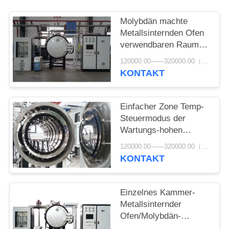
Molybdän machte
Metallsinternden Ofen
verwendbaren Raum
400*400*1500/500*500*18
120000.00——320000.00（USD） MOQ:1 Satz
KONTAKT
Einfacher Zone Temp-
Steuermodus der
Wartungs-hohen
Temperatur des
120000.00——320000.00（USD） MOQ:1 Satz
sinternden Ofen-3
KONTAKT
Einzelnes Kammer-
Metallsinternder
Ofen/Molybdän-
Streifen-sinternder