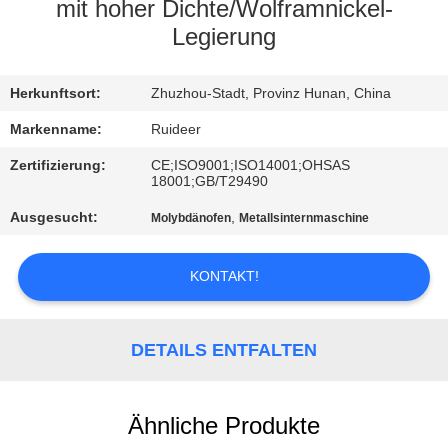
mit hoher Dichte/Wolframnickel-
KONTAKT
Legierung
MIT
Herkunftsort:
Zhuzhou-Stadt, Provinz Hunan, China
UNS
Markenname:
Ruideer
BITTE UM
Zertifizierung:
CE;ISO9001;ISO14001;OHSAS
18001;GB/T29490
EIN
Ausgesucht:
,
Molybdänofen
Metallsinternmaschine
ANGEBOT
KONTAKT!
SITEMAP
DETAILS ENTFALTEN
DATENSCHUTZRICHTLINIE
Ähnliche Produkte