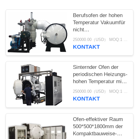
Berufsofen der hohen
Temperatur Vakuumfür
nicht
Metallkeramik-/sic
250000.00（USD） MOQ:1 Satz
Karbid
KONTAKT
Sinternder Ofen der
periodischen Heizungs-
hohen Temperatur mit
Schutzträger-
250000.00（USD） MOQ:1 Satz
Pumpe/Wurzeln
KONTAKT
schreiben Pumpe
Ofen-effektiver Raum
500*500*1800mm der
Kompaktbauweise-