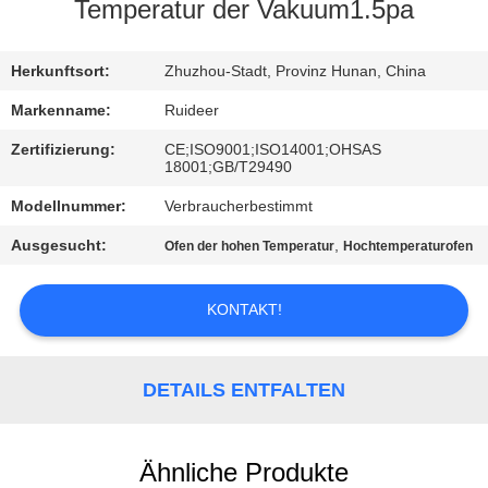
Temperatur der Vakuum1.5pa
KONTAKT
MIT
Herkunftsort:
Zhuzhou-Stadt, Provinz Hunan, China
UNS
Markenname:
Ruideer
Zertifizierung:
CE;ISO9001;ISO14001;OHSAS
18001;GB/T29490
BITTE UM
Modellnummer:
Verbraucherbestimmt
EIN
ANGEBOT
Ausgesucht:
,
Ofen der hohen Temperatur
Hochtemperaturofen
KONTAKT!
SITEMAP
DATENSCHUTZRICHTLINIE
DETAILS ENTFALTEN
Ähnliche Produkte