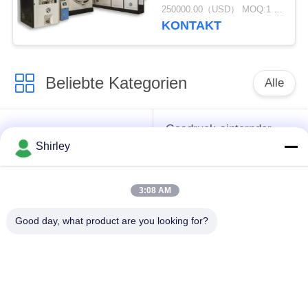
hohen Temperatur
250000.00（USD） MOQ:1 Satz
Vakuum
KONTAKT
Beliebte Kategorien
Alle
Gasdruck-sinternder
Sinterhüftenofen
Ofen
Shirley
Vakuumsinternder
3:08 AM
MIM sinternder Ofen
Ofen
Good day, what product are you looking for?
industrieller
Metallsinternder Ofen
Vakuumofen
Ofen der hohen
Vakuumwärmebehandlungs