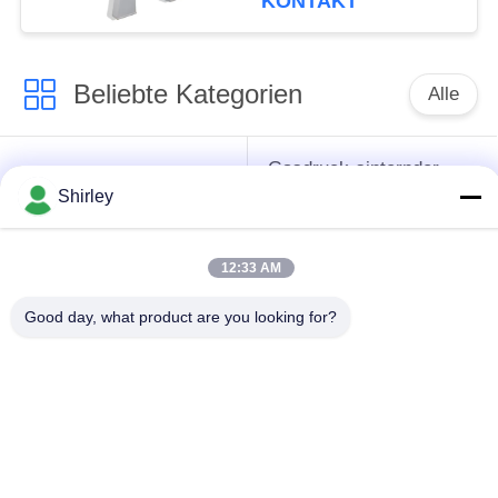
KONTAKT
Beliebte Kategorien
Alle
Gasdruck-sinternder
Sinterhüftenofen
Ofen
Shirley
Vakuumsinternder
12:33 AM
MIM sinternder Ofen
Ofen
Good day, what product are you looking for?
industrieller
Metallsinternder Ofen
Vakuumofen
Ofen der hohen
Vakuumwärmebehandlungs
Temperatur Vakuum
Ofen