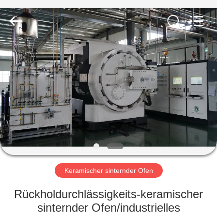
Metallurgy
Equipment
Manufacturing
Co.,Ltd.
All
Rights
Reserved.
ZU
HAUSE
PRODUKTE
ÜBER
UNS
WERKSBESICHTIGUNG
Keramischer sinternder Ofen
Rückholdurchlässigkeits-keramischer
QUALITÄTSKONTROLLE
sinternder Ofen/industrielles