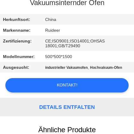
Vakuumsinternder Ofen
KONTAKT
MIT
Herkunftsort:
China
UNS
Markenname:
Ruideer
Zertifizierung:
CE;ISO9001;ISO14001;OHSAS
18001;GB/T29490
BITTE UM
Modellnummer:
500*500*1500
EIN
ANGEBOT
Ausgesucht:
,
industrieller Vakuumofen
Hochvakuum-Ofen
KONTAKT!
SITEMAP
DATENSCHUTZRICHTLINIE
DETAILS ENTFALTEN
Ähnliche Produkte