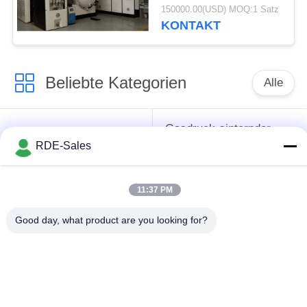
Automatisierungs-
150000.00(USD) MOQ:1 Satz
Niveau mit
KONTAKT
ferngesteuertem
Beliebte Kategorien
Alle
Gasdruck-sinternder
Sinterhüftenofen
Ofen
RDE-Sales
Vakuumsinternder
11:37 PM
MIM sinternder Ofen
Ofen
Good day, what product are you looking for?
industrieller
Metallsinternder Ofen
Vakuumofen
Ofen der hohen
Vakuumwärmebehandlungs