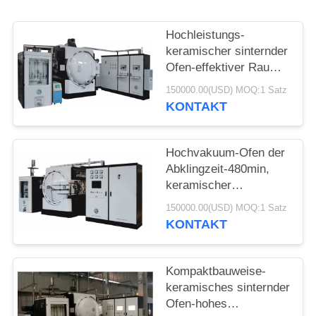
Hochleistungs-
keramischer sinternder
Ofen-effektiver Raum
500*500*1800mm
150000.00(USD) MOQ:1 Satz
KONTAKT
Hochvakuum-Ofen der
Abklingzeit-480min,
keramischer
Sintervorgang-Ofen
150000.00(USD) MOQ:1 Satz
KONTAKT
Kompaktbauweise-
keramisches sinternder
Ofen-hohes