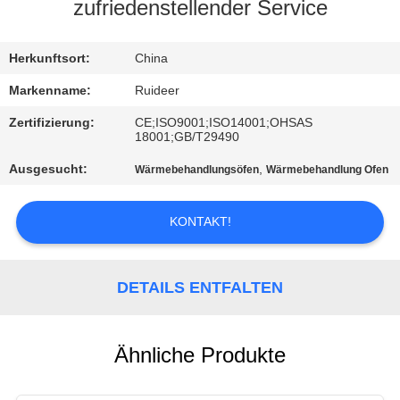
zufriedenstellender Service
KONTAKT
MIT
Herkunftsort:
China
UNS
Markenname:
Ruideer
Zertifizierung:
CE;ISO9001;ISO14001;OHSAS
18001;GB/T29490
BITTE UM
Ausgesucht:
,
Wärmebehandlungsöfen
Wärmebehandlung Ofen
EIN
ANGEBOT
KONTAKT!
SITEMAP
DETAILS ENTFALTEN
DATENSCHUTZRICHTLINIE
Ähnliche Produkte