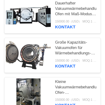
Dauerhafter
Vakuumwärmebehandlungs-
Ofen mit Maß-Modus
des Thermoelement-
150000.00（USD） MOQ:1 Satz
WRe5-26
KONTAKT
Große Kapazitäts-
Vakuumofen für
Wärmebehandlungs-
Spezifikationen RDE-
150000.00（USD） MOQ:1 Satz
GWL-5518
KONTAKT
Kleine
Vakuumwärmebehandlungs-
Ofen-
Stromversorgungs-
150000.00（USD） MOQ:1 Satz
5es-adrig