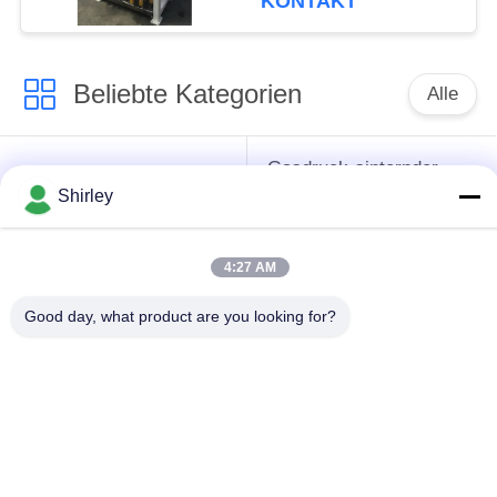
KONTAKT
dreiphasigsystem
Beliebte Kategorien
Alle
Gasdruck-sinternder
Sinterhüftenofen
Ofen
Shirley
Vakuumsinternder
4:27 AM
MIM sinternder Ofen
Ofen
Good day, what product are you looking for?
industrieller
Metallsinternder Ofen
Vakuumofen
Ofen der hohen
Vakuumwärmebehandlungs
Temperatur Vakuum
Ofen