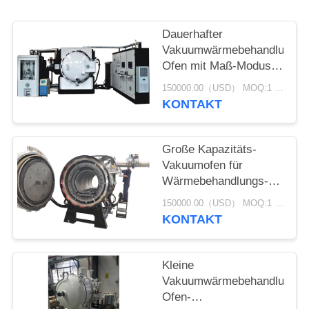
Dauerhafter
Vakuumwärmebehandlungs-
Ofen mit Maß-Modus
des Thermoelement-
150000.00（USD） MOQ:1 Satz
WRe5-26
KONTAKT
Große Kapazitäts-
Vakuumofen für
Wärmebehandlungs-
Spezifikationen RDE-
150000.00（USD） MOQ:1 Satz
GWL-5518
KONTAKT
Kleine
Vakuumwärmebehandlungs-
Ofen-