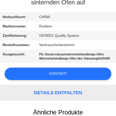
sinternden Ofen auf
KONTAKT
MIT
Herkunftsort:
CHINA
UNS
Markenname:
Ruideer
Zertifizierung:
ISO9001 Quality System
BITTE UM
Modellnummer:
Verbraucherbestimmt
EIN
Ausgesucht:
,
Plc-Steuervakuumwärmebehandlungs-Ofen
ANGEBOT
Wärmebehandlungs-Ofen des Vakuumgb/t29490
KONTAKT!
SITEMAP
DATENSCHUTZRICHTLINIE
DETAILS ENTFALTEN
Ähnliche Produkte