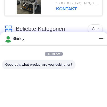
Stromversorgungs-
150000.00（USD） MOQ:1 Satz
5es-adrig
KONTAKT
dreiphasigsystem
Beliebte Kategorien
Alle
Shirley
Gasdruck-sinternder
Sinterhüftenofen
Ofen
11:50 AM
Vakuumsinternder
Good day, what product are you looking for?
MIM sinternder Ofen
Ofen
industrieller
Metallsinternder Ofen
Vakuumofen
Ofen der hohen
Vakuumwärmebehandlungs