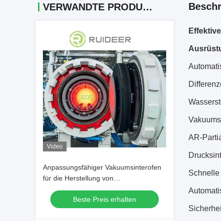
Beschr
VERWANDTE PRODUKTE
Effektiv
Ausrüst
Automati
Differen
Wasserst
Vakuumsi
AR-Partia
Video
Drucksint
Anpassungsfähiger Vakuumsinterofen
Schnelle
für die Herstellung von
Pulvermetallurgie
Automatis
Beste Preis erhalten
Sicherhe