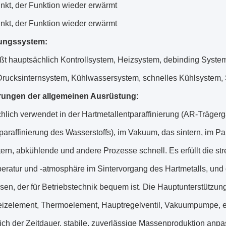
nkt, der Funktion wieder erwärmt
nkt, der Funktion wieder erwärmt
ungssystem:
eßt hauptsächlich Kontrollsystem, Heizsystem, debinding Syste
Drucksinternsystem, Kühlwassersystem, schnelles Kühlsystem, S
rungen der allgemeinen Ausrüstung:
lich verwendet in der Hartmetallentparaffinierung (AR-Trägerg
araffinierung des Wasserstoffs), im Vakuum, das sintern, im Part
ern, abkühlende und andere Prozesse schnell. Es erfüllt die st
ratur und -atmosphäre im Sintervorgang des Hartmetalls, und d
en, der für Betriebstechnik bequem ist. Die Hauptunterstütz
eizelement, Thermoelement, Hauptregelventil, Vakuumpumpe, et
ch der Zeitdauer, stabile, zuverlässige Massenproduktion anpas