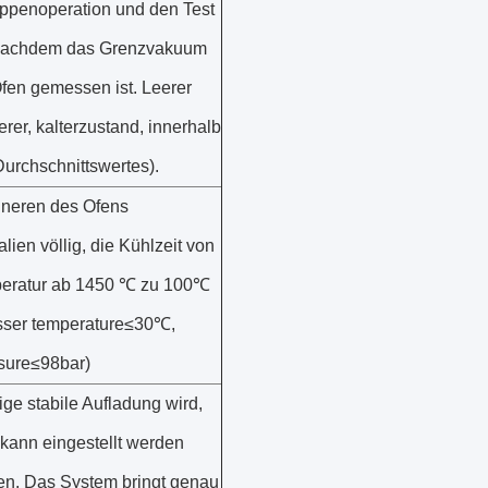
penoperation und den Test
nachdem das Grenzvakuum
fen gemessen ist. Leerer
rer, kalterzustand, innerhalb
urchschnittswertes).
nneren des Ofens
lien völlig, die Kühlzeit von
peratur ab 1450 ℃ zu 100℃
asser temperature≤30℃,
sure≤98bar)
ige stabile Aufladung wird,
 kann eingestellt werden
. Das System bringt genau