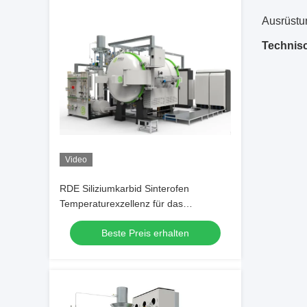
Ausrüstu
Technis
Video
RDE Siliziumkarbid Sinterofen
Temperaturexzellenz für das
Entwachsen von Gummi und mehr bei
Beste Preis erhalten
0,5-1 bar Druck