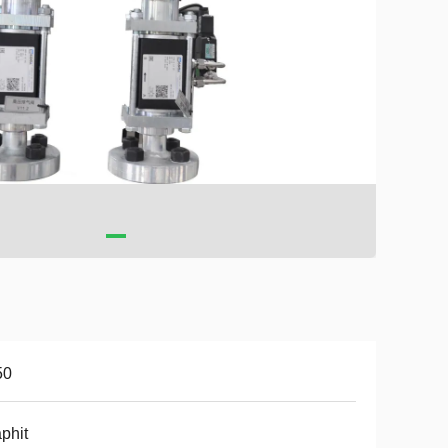
50
phit