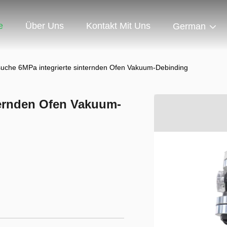
e
Über Uns
Kontakt Mit Uns
German
uche 6MPa integrierte sinternden Ofen Vakuum-Debinding
ternden Ofen Vakuum-