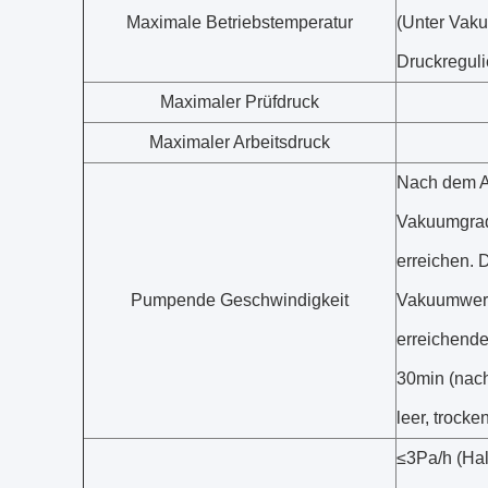
Maximale Betriebstemperatur
(Unter Vak
Druckregul
Maximaler Prüfdruck
Maximaler Arbeitsdruck
Nach dem A
Vakuumgrad
erreichen. 
Pumpende Geschwindigkeit
Vakuumwert
erreichend
30min (nac
leer, trocken
≤3Pa/h (Hal