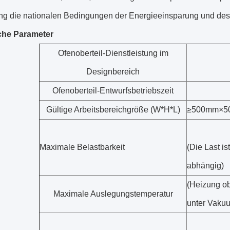
ng die nationalen Bedingungen der Energieeinsparung und de
che Parameter
Ofenoberteil-Dienstleistung im
Designbereich
Ofenoberteil-Entwurfsbetriebszeit
Gültige Arbeitsbereichgröße (W*H*L)
≥500mm×5
Maximale Belastbarkeit
(Die Last is
abhängig)
(Heizung o
Maximale Auslegungstemperatur
unter Vaku