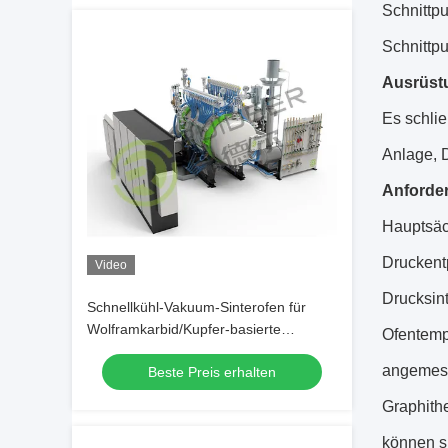
Schnittpu
Schnittpu
Ausrüst
Es schli
Anlage, 
Anforde
Hauptsäch
Druckentp
Video
Drucksint
Schnellkühl-Vakuum-Sinterofen für
Wolframkarbid/Kupfer-basierte
Ofentempe
Legierungsmaterialien
angemess
Beste Preis erhalten
Graphith
können si