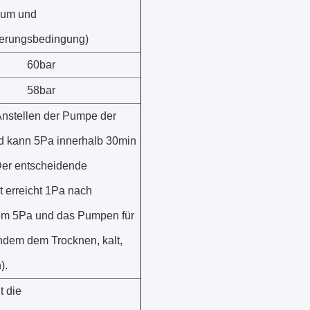
uum und
ierungsbedingung)
60bar
58bar
nstellen der Pumpe der
 kann 5Pa innerhalb 30min
Der entscheidende
 erreicht 1Pa nach
em 5Pa und das Pumpen für
hdem dem Trocknen, kalt,
).
t die