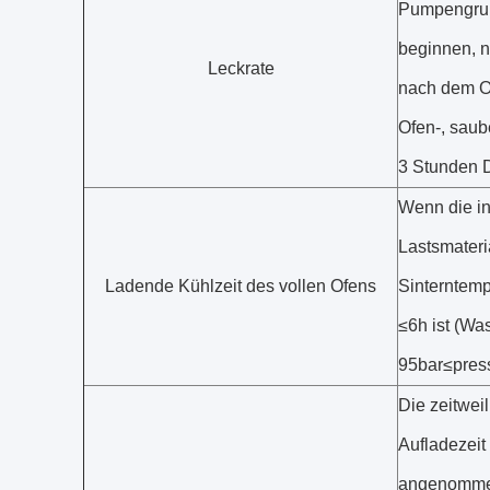
Pumpengrup
beginnen, 
Leckrate
nach dem O
Ofen-, saube
3 Stunden D
Wenn die i
Lastsmateria
Ladende Kühlzeit des vollen Ofens
Sinterntem
≤6h ist (W
95bar≤pres
Die zeitweil
Aufladezeit
angenommen