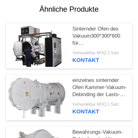
Ähnliche Produkte
Sinternder Ofen des
Vakuum300*300*600
für
Legierungspulvermaterialien
Verhandelbar MOQ:1 Satz
KONTAKT
einzelnes sinternder
Ofen Kammer-Vakuum-
Debinding der Lasts-
500kg für Edelstahl
Verhandelbar MOQ:1 Satz
KONTAKT
Bewahrungs-Vakuum-