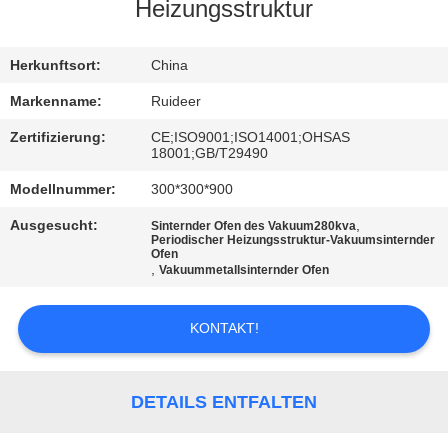
Heizungsstruktur
KONTAKT
MIT
Herkunftsort:
China
UNS
Markenname:
Ruideer
Zertifizierung:
CE;ISO9001;ISO14001;OHSAS
18001;GB/T29490
BITTE UM
Modellnummer:
300*300*900
EIN
ANGEBOT
Ausgesucht:
,
Sinternder Ofen des Vakuum280kva
Periodischer Heizungsstruktur-Vakuumsinternder
Ofen
,
Vakuummetallsinternder Ofen
SITEMAP
KONTAKT!
DATENSCHUTZRICHTLINIE
DETAILS ENTFALTEN