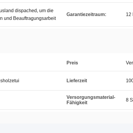
usland dispached, um die
Garantiezeitraum:
12
en und Beauftragungsarbeit
Preis
Ver
nsholzetui
Lieferzeit
100
Versorgungsmaterial-
8 S
Fähigkeit