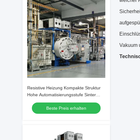
welcher K
Sicherhe
aufgespü
Einschlü
Vakuum u
Technis
Resistive Heizung Kompakte Struktur
Hohe Automatisierungsstufe Sinter
HIP-Ofen für die Pulvermetallurgie
Beste Preis erhalten