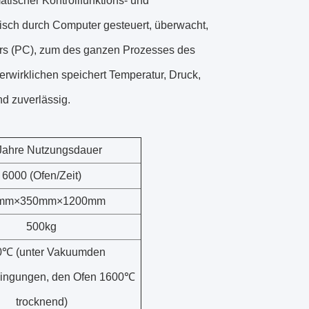
atischer Kontrollfunktions- und
isch durch Computer gesteuert, überwacht,
ters (PC), zum des ganzen Prozesses des
wirklichen speichert Temperatur, Druck,
d zuverlässig.
Jahre Nutzungsdauer
6000 (Ofen/Zeit)
mm×350mm×1200mm
500kg
0℃ (unter Vakuumden
dingungen, den Ofen 1600℃
trocknend)