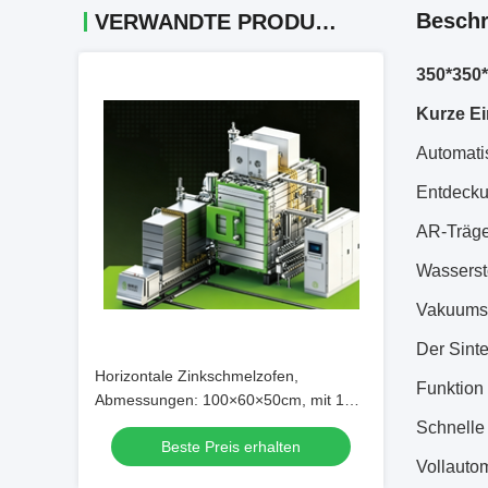
Beschr
VERWANDTE PRODUKTE
350*350*
Kurze Ei
Automati
Entdeck
AR-Träge
Wasserst
Vakuumsi
Der Sinte
Horizontale Zinkschmelzofen,
Funktion
Abmessungen: 100×60×50cm, mit 12
Graphitbooten ausgestattet
Schnelle
Beste Preis erhalten
Vollautom