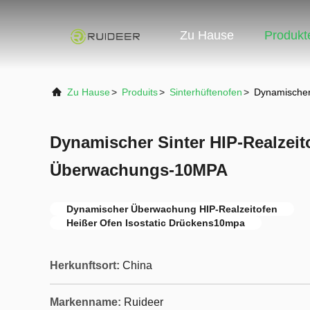
Zu Hause
Produkt
Zu Hause
>
Produits
>
Sinterhüftenofen
>
Dynamischer
Dynamischer Sinter HIP-Realzeit
Überwachungs-10MPA
Dynamischer Überwachung HIP-Realzeitofen
Heißer Ofen Isostatic Drückens10mpa
Herkunftsort:
China
Markenname:
Ruideer