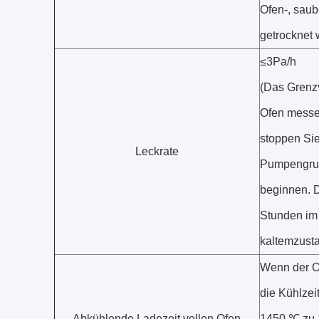
Ofen-, saub
getrocknet 
≤3Pa/h
(Das Grenz
Ofen messe
stoppen Sie
Leckrate
Pumpengrup
beginnen. D
Stunden im
kaltemzust
Wenn der Of
die Kühlzei
Abkühlende Ladezeit vollen Ofen
1450 ℃ zu 1