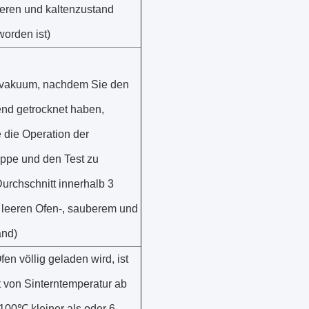
eren und kaltenzustand
worden ist)
vakuum, nachdem Sie den
nd getrocknet haben,
 die Operation der
pe und den Test zu
urchschnitt innerhalb 3
 leeren Ofen-, sauberem und
and)
en völlig geladen wird, ist
t von Sinterntemperatur ab
00℃ kleiner als oder 6