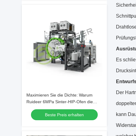
Sicherhe
Schnittpu
Drahtlos
Prüfungs
Ausrüst
Es schli
Drucksin
Entwurf
Der Hartm
Maximieren Sie die Dichte: Warum
Ruideer 6MPa Sinter-HIP-Ofen die
doppelten
ultimative Lösung für Premium-Karbid-
kann Daue
Beste Preis erhalten
Einsätze und -Stäbe ist
Widersta