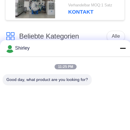
superhard Legierungen
Verhandelbar MOQ:1 Satz
mit fristgerechtem
KONTAKT
Kundendienst.
Beliebte Kategorien
Alle
Shirley
Gasdruck-sinternder
Sinterhüftenofen
Ofen
11:25 PM
Vakuumsinternder
Good day, what product are you looking for?
MIM sinternder Ofen
Ofen
industrieller
Metallsinternder Ofen
Vakuumofen
Ofen der hohen
Vakuumwärmebehandlungs