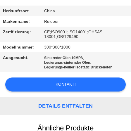
KONTAKT
Herkunftsort:
China
MIT
Markenname:
Ruideer
UNS
Zertifizierung:
CE;ISO9001;ISO14001;OHSAS
18001;GB/T29490
BITTE UM
Modellnummer:
300*300*1000
EIN
Ausgesucht:
,
Sinternder Ofen 10MPA
,
Legierungs-sinternder Ofen
ANGEBOT
Legierungs-heißer Isostatic Drückenofen
SITEMAP
KONTAKT!
DATENSCHUTZRICHTLINIE
DETAILS ENTFALTEN
Ähnliche Produkte