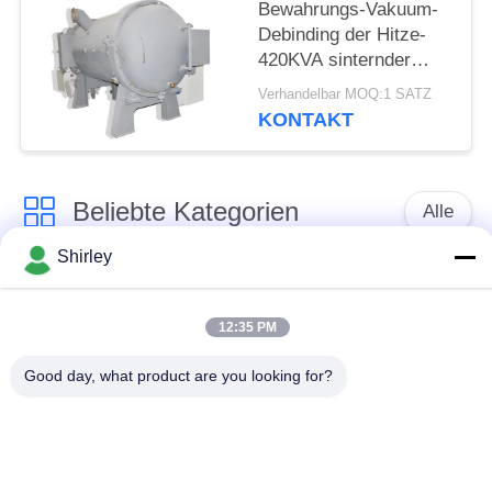
Bewahrungs-Vakuum-
Debinding der Hitze-
420KVA sinternder
Ofen
Verhandelbar MOQ:1 SATZ
KONTAKT
Beliebte Kategorien
Alle
Shirley
Gasdruck-sinternder
Sinterhüftenofen
Ofen
12:35 PM
Vakuumsinternder
Good day, what product are you looking for?
MIM sinternder Ofen
Ofen
industrieller
Metallsinternder Ofen