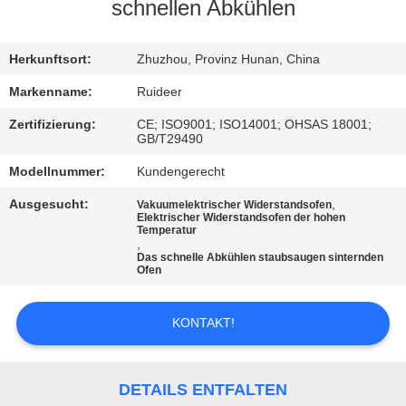
schnellen Abkühlen
KONTAKT
MIT
Herkunftsort:
Zhuzhou, Provinz Hunan, China
UNS
Markenname:
Ruideer
Zertifizierung:
CE; ISO9001; ISO14001; OHSAS 18001;
GB/T29490
BITTE UM
Modellnummer:
Kundengerecht
EIN
ANGEBOT
Ausgesucht:
,
Vakuumelektrischer Widerstandsofen
Elektrischer Widerstandsofen der hohen
Temperatur
,
Das schnelle Abkühlen staubsaugen sinternden
SITEMAP
Ofen
DATENSCHUTZRICHTLINIE
KONTAKT!
DETAILS ENTFALTEN