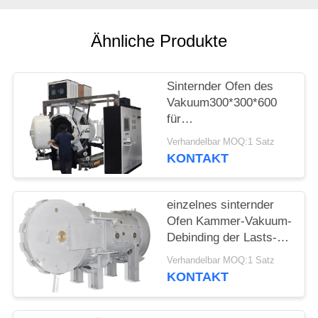
Ähnliche Produkte
Sinternder Ofen des
Vakuum300*300*600
für
Legierungspulvermaterialien
Verhandelbar MOQ:1 Satz
KONTAKT
einzelnes sinternder
Ofen Kammer-Vakuum-
Debinding der Lasts-
500kg für Edelstahl
Verhandelbar MOQ:1 Satz
KONTAKT