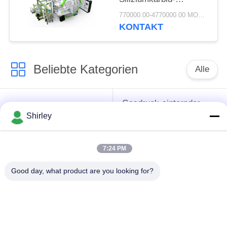
Sinterofen mit präziser
770000.00-4770000.00 MOQ:1 Satz
Temperaturregelung
KONTAKT
Beliebte Kategorien
Alle
Gasdruck-sinternder
Sinterhüftenofen
Ofen
Shirley
Vakuumsinternder
7:24 PM
MIM sinternder Ofen
Ofen
Good day, what product are you looking for?
industrieller
Metallsinternder Ofen
Vakuumofen