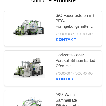
Ähnliche Produkte
SiC-Feuerfestofen mit
PEG-
Formgebungsmittel,
doppelwandigem
770000.00-4770000.00 MOQ:1 Satz
Stahlgehäuse und
KONTAKT
Luftkühlsystem für
dauerhafte Leistung
Horizontal- oder
Vertikal-Siliziumkarbid-
Ofen mit
Schnellkühlung und
770000.00-4770000.00 MOQ:1 Satz
hohem Vakuum
KONTAKT
98% Wachs-
Sammelrate
Siliziumkarbid-