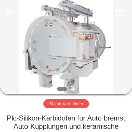
Metallurgy
Equipment
Manufacturing
Co.,Ltd.
All
Rights
Reserved.
ZU
HAUSE
PRODUKTE
ÜBER
UNS
WERKSBESICHTIGUNG
Silikon-Karbidofen
Plc-Silikon-Karbidofen für Auto bremst
QUALITÄTSKONTROLLE
Auto-Kupplungen und keramische