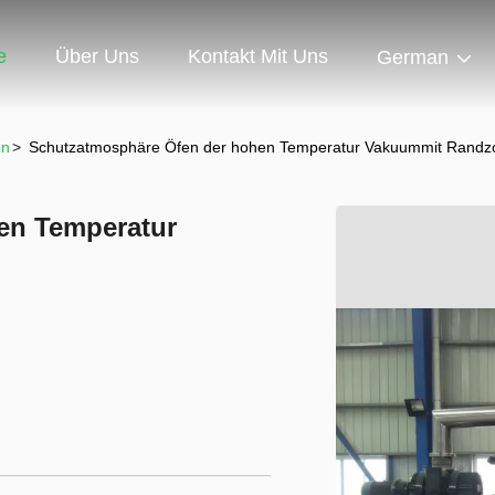
e
Über Uns
Kontakt Mit Uns
German
en
>
Schutzatmosphäre Öfen der hohen Temperatur Vakuummit Randz
en Temperatur