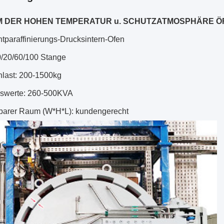
 DER HOHEN TEMPERATUR u. SCHUTZATMOSPHÄRE ÖFEN 
tparaffinierungs-Drucksintern-Ofen
0/20/60/100 Stange
last: 200-1500kg
swerte: 260-500KVA
arer Raum (W*H*L): kundengerecht