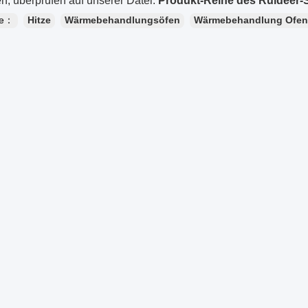
n, überprüfen auf unserer Datei:
Produkt-Reihe des Ruideer-S
te：
Hitze
Wärmebehandlungsöfen
Wärmebehandlung Ofen