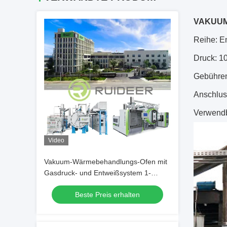
VAKUUM
Reihe: En
Druck: 1
Gebühren
Anschlus
Verwendb
Video
Vakuum-Wärmebehandlungs-Ofen mit
Gasdruck- und Entweißsystem 1-
20MPA
Beste Preis erhalten