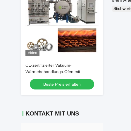
Mehr Arte
Stichwor
Video
CE-zertifizierter Vakuum-
Wärmebehandlungs-Ofen mit
Widerstandsheizung und Gaslöschung
Beste Preis erhalten
KONTAKT MIT UNS