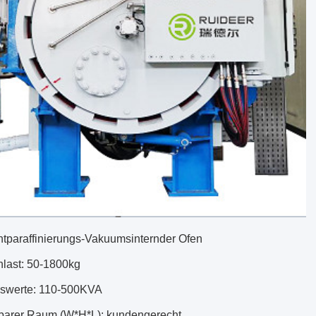
ntparaffinierungs-Vakuumsinternder Ofen
last: 50-1800kg
swerte: 110-500KVA
arer Raum (W*H*L): kundengerecht