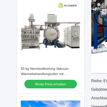
50 kg Nennlastleistung Vakuum-
Wärmebehandlungsofen mit
Widerstandsheizung und
Reihe: E
Beste Preis erhalten
Drucklöschung
Gebühren
Anschlus
Verwendb