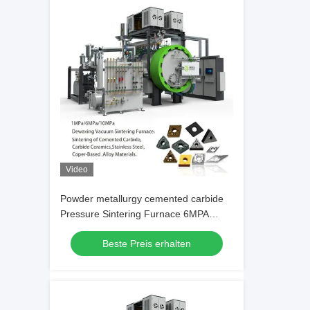
Video
Powder metallurgy cemented carbide
Pressure Sintering Furnace 6MPA
1600℃
Beste Preis erhalten