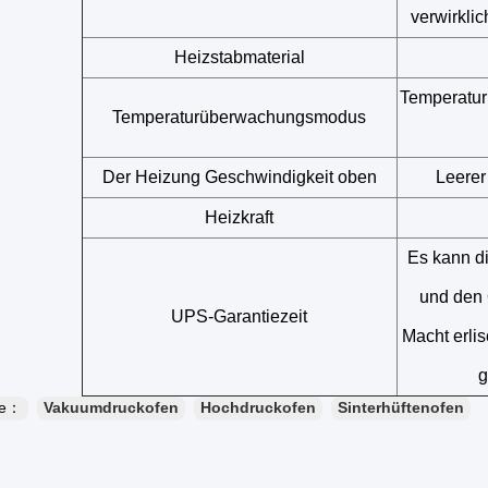
verwirkli
Heizstabmaterial
Temperatur
Temperaturüberwachungsmodus
Der Heizung Geschwindigkeit oben
Leerer
Heizkraft
Es kann d
und den 
UPS-Garantiezeit
Macht erlis
g
te：
Vakuumdruckofen
Hochdruckofen
Sinterhüftenofen