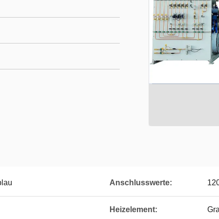
blau
Anschlusswerte:
120
Heizelement:
Gra