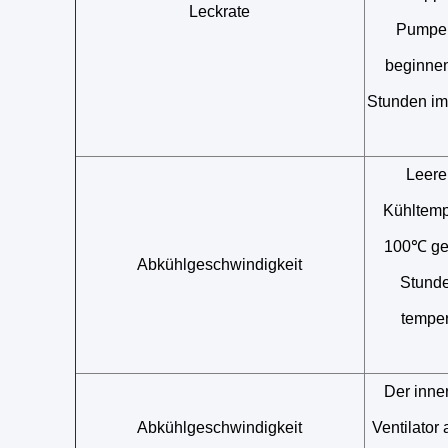
Leckrate
Pumpen
beginnen
Stunden im
Leere
Kühltemp
100℃ ger
Abkühlgeschwindigkeit
Stunde
tempe
Der inne
Abkühlgeschwindigkeit
Ventilator