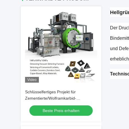
Hellgrü
Der Druck
Bindemitt
und Defe
erheblich
Technis
Video
Schlüsselfertiges Projekt für
Zementierte/Wolframkarbid-
Schneidwerkzeuge mit intelligentem
Beste Preis erhalten
Gasdruck-Sinterofen