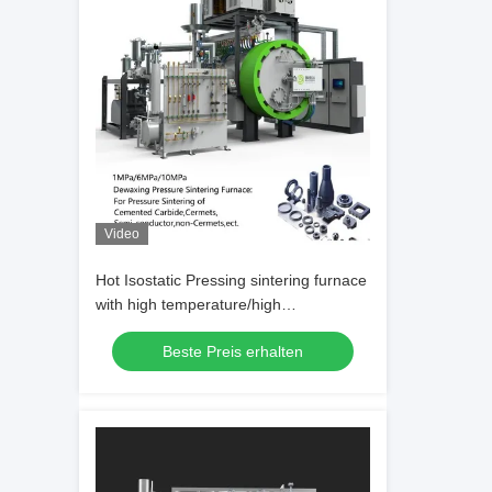
Video
Hot Isostatic Pressing sintering furnace
with high temperature/high
pressure/Inert gas protection
Beste Preis erhalten