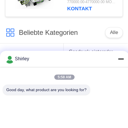
770000.00-4770000.00 MOQ:1 Satz
Temperaturregelung
KONTAKT
Beliebte Kategorien
Alle
Gasdruck-sinternder
Sinterhüftenofen
Ofen
Shirley
Vakuumsinternder
5:58 AM
MIM sinternder Ofen
Ofen
Good day, what product are you looking for?
industrieller
Metallsinternder Ofen
Vakuumofen
Ofen der hohen
Vakuumwärmebehandlungs