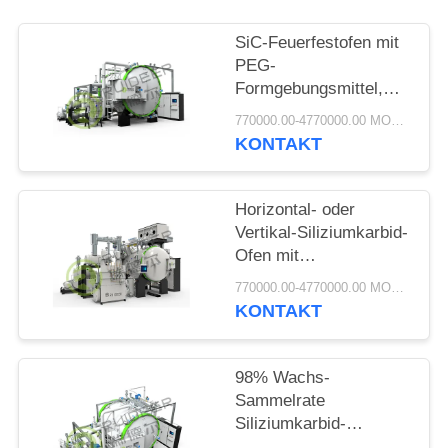
SiC-Feuerfestofen mit
PEG-
Formgebungsmittel,
doppelwandigem
770000.00-4770000.00 MOQ:1 Satz
Stahlgehäuse und
KONTAKT
Luftkühlsystem für
dauerhafte Leistung
Horizontal- oder
Vertikal-Siliziumkarbid-
Ofen mit
Schnellkühlung und
770000.00-4770000.00 MOQ:1 Satz
hohem Vakuum
KONTAKT
98% Wachs-
Sammelrate
Siliziumkarbid-
Sinterofen mit präziser