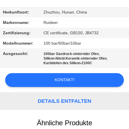
KONTAKT
Herkunftsort:
Zhuzhou, Hunan, China
MIT
Markenname:
Ruideer
UNS
Zertifizierung:
CE certificate, GB150, JB4732
Modellnummer:
100 bar/60bar/10bar
BITTE UM
Ausgesucht:
,
100bar Gasdruck-sinternder Ofen
EIN
,
Silikon-Nitrid-Keramik-sinternder Ofen
Karbidofen des Silikon-2100C
ANGEBOT
KONTAKT!
SITEMAP
DETAILS ENTFALTEN
DATENSCHUTZRICHTLINIE
Ähnliche Produkte