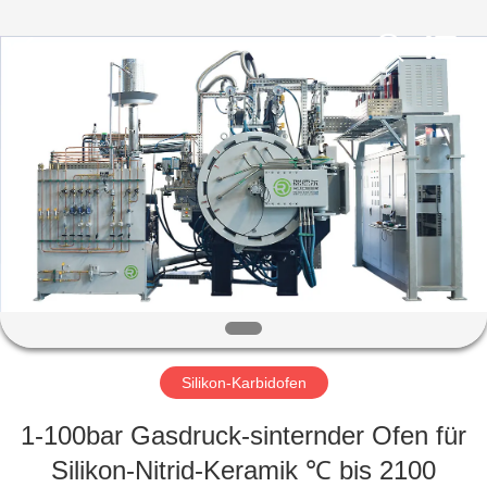
Metallurgy
Equipment
Manufacturing
Co.,Ltd.
All
Rights
Reserved.
ZU
HAUSE
PRODUKTE
ÜBER
UNS
WERKSBESICHTIGUNG
Silikon-Karbidofen
1-100bar Gasdruck-sinternder Ofen für
QUALITÄTSKONTROLLE
Silikon-Nitrid-Keramik ℃ bis 2100