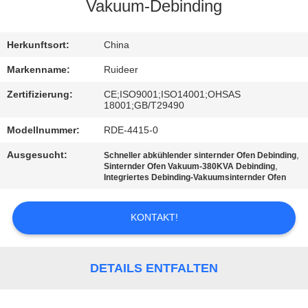
Vakuum-Debinding
KONTAKT
MIT
Herkunftsort:
China
UNS
Markenname:
Ruideer
Zertifizierung:
CE;ISO9001;ISO14001;OHSAS
18001;GB/T29490
BITTE UM
Modellnummer:
RDE-4415-0
EIN
ANGEBOT
Ausgesucht:
,
Schneller abkühlender sinternder Ofen Debinding
,
Sinternder Ofen Vakuum-380KVA Debinding
Integriertes Debinding-Vakuumsinternder Ofen
SITEMAP
KONTAKT!
DATENSCHUTZRICHTLINIE
DETAILS ENTFALTEN