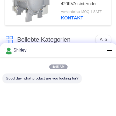
420KVA sinternder
Ofen
Verhandelbar MOQ:1 SATZ
KONTAKT
Beliebte Kategorien
Alle
Shirley
Gasdruck-sinternder
Sinterhüftenofen
Ofen
4:45 AM
Vakuumsinternder
Good day, what product are you looking for?
MIM sinternder Ofen
Ofen
industrieller
Metallsinternder Ofen
Vakuumofen