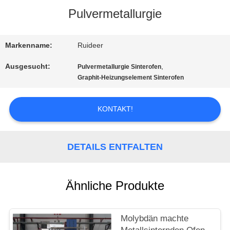
Pulvermetallurgie
QUALITÄTSKONTROLLE
Markenname:
Ruideer
KONTAKT
Ausgesucht:
,
Pulvermetallurgie Sinterofen
MIT
Graphit-Heizungselement Sinterofen
UNS
KONTAKT!
BITTE UM
DETAILS ENTFALTEN
EIN
ANGEBOT
Ähnliche Produkte
SITEMAP
Molybdän machte