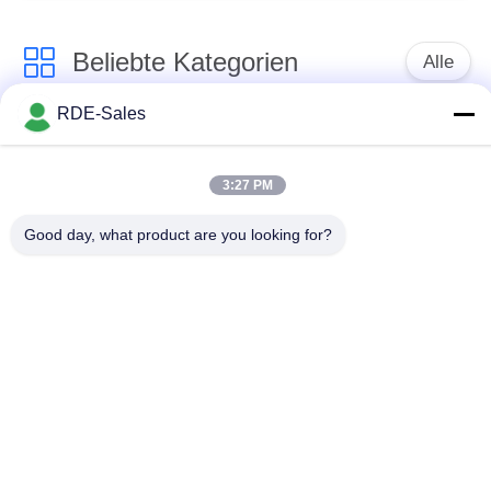
Beliebte Kategorien
Alle
RDE-Sales
Gasdruck-sinternder
Sinterhüftenofen
Ofen
3:27 PM
Vakuumsinternder
Good day, what product are you looking for?
MIM sinternder Ofen
Ofen
industrieller
Metallsinternder Ofen
Vakuumofen
Ofen der hohen
Vakuumwärmebehandlungs
Temperatur Vakuum
Ofen