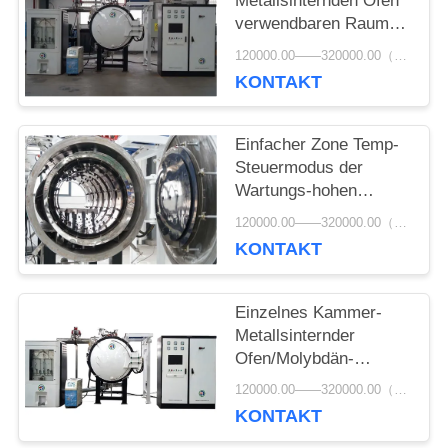
Metallsinternden Ofen
verwendbaren Raum
400*400*1500/500*500*18
DATENSCHUTZRICHTLINIE
120000.00——320000.00（USD） MOQ:1 Satz
KONTAKT
Einfacher Zone Temp-
Steuermodus der
Wartungs-hohen
Temperatur des
120000.00——320000.00（USD） MOQ:1 Satz
sinternden Ofen-3
KONTAKT
Einzelnes Kammer-
Metallsinternder
Ofen/Molybdän-
Streifen-sinternder
120000.00——320000.00（USD） MOQ:1 Satz
Ofen
KONTAKT