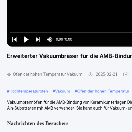
Loaded
:
0%
0:00
/
0:00
Play
Play
Play
Mute
Current
Duration
next
next
Erweiterter Vakuumbräser für die AMB-Bindun
Time
Ofen der hohen Temperatur Vakuum
2025-02-21
#
Hochtemperaturofen
#
Vakuum
#
Ofen der hohen Temperatur
Vakuumbrennöfen für die AMB-Bindung von Keramikunterlagen Dies
Aln-Substraten mit AMB verwendet. Sie kann auch für Vakuum- un
Nachrichten des Besuchers