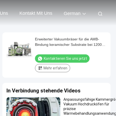
 Uns
Kontakt Mit Uns
German
Erweiterter Vakuumbräser für die AMB-
Bindung keramischer Substrate bei 1200
°C
Kontaktieren Sie uns jetzt
Mehr erfahren
In Verbindung stehende Videos
Anpassungsfähige Kammergrö
Vakuum Hochdrucköfen für
präzise
Wärmebehandlungsanwendun