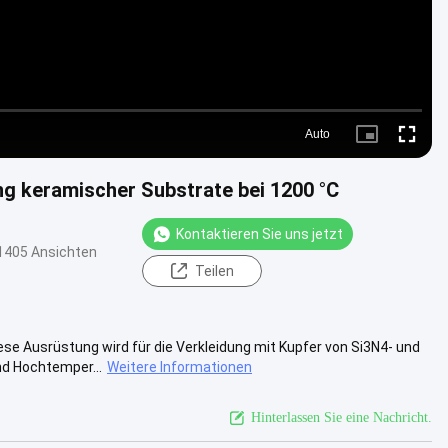
Auto
Picture-
Fullscre
in-
Picture
g keramischer Substrate bei 1200 °C
Kontaktieren Sie uns jetzt
1405 Ansichten
Teilen
e Ausrüstung wird für die Verkleidung mit Kupfer von Si3N4- und
d Hochtemper...
Weitere Informationen
Hinterlassen Sie eine Nachricht.