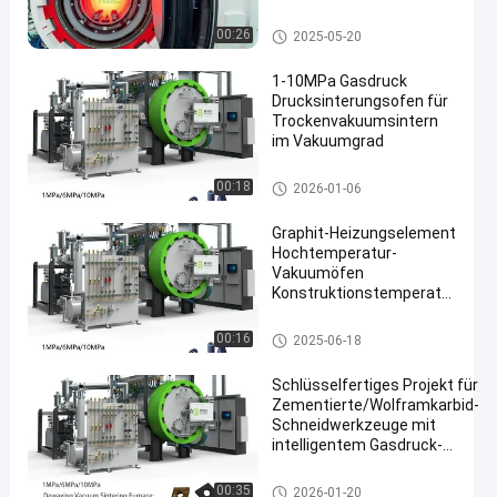
industrieller Vakuumofen
00:26
2025-05-20
1-10MPa Gasdruck
Drucksinterungsofen für
Trockenvakuumsintern
im Vakuumgrad
en
Sinterhüftenofen
00:18
2026-01-06
Graphit-Heizungselement
Hochtemperatur-
Vakuumöfen
Konstruktionstemperatur
1200-2500°C Anpassbar
für 10-15T Kapazität
Ofen der hohen Temperatur V
00:16
2025-06-18
akuum
Schlüsselfertiges Projekt für
Zementierte/Wolframkarbid-
Schneidwerkzeuge mit
intelligentem Gasdruck-
Sinterofen
Gasdruck-sinternder Ofen
00:35
2026-01-20