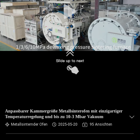
KONTAKT
MIT
UNS
BITTE UM
EIN
ANGEBOT
SITEMAP
DATENSCHUTZRICHTLINIE
Anpassbarer Kammergröße Metallsinterofen mit einzigartiger
Temperaturregelung und bis zu 10-3 Mbar Vakuum
Metallsinternder Ofen
2025-05-20
95 Ansichten