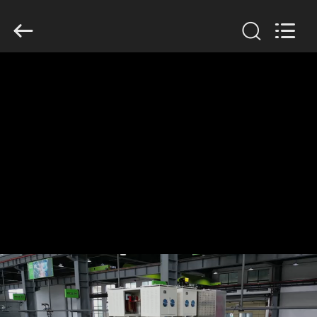
Metallurgy
Equipment
Manufacturing
Co.,Ltd.
All
Rights
Reserved.
ZU
HAUSE
PRODUKTE
ÜBER
UNS
WERKSBESICHTIGUNG
QUALITÄTSKONTROLLE