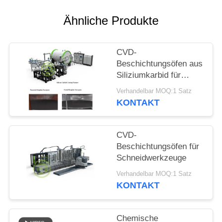
Ähnliche Produkte
CVD-
Beschichtungsöfen aus
Siliziumkarbid für
Graphit-Suppositoren
Verhandelbar MOQ:1 Satz
oder Ätzerringe
KONTAKT
CVD-
Beschichtungsöfen für
Schneidwerkzeuge
Verhandelbar MOQ:1 Satz
KONTAKT
Chemische