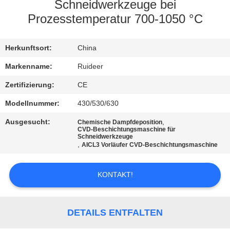
Schneidwerkzeuge bei
KONTAKT
Prozesstemperatur 700-1050 °C
MIT
Herkunftsort:
China
UNS
Markenname:
Ruideer
BITTE UM
Zertifizierung:
CE
EIN
Modellnummer:
430/530/630
ANGEBOT
Ausgesucht:
,
Chemische Dampfdeposition
CVD-Beschichtungsmaschine für
Schneidwerkzeuge
,
AICL3 Vorläufer CVD-Beschichtungsmaschine
SITEMAP
KONTAKT!
DATENSCHUTZRICHTLINIE
DETAILS ENTFALTEN