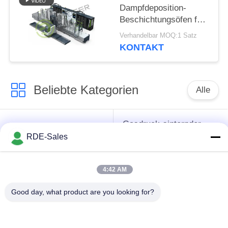
Dampfdeposition-
Beschichtungsöfen für
Zement-/Wolframkarbid-
Verhandelbar MOQ:1 Satz
Schneidwerkzeug
KONTAKT
Beliebte Kategorien
Alle
Gasdruck-sinternder
Sinterhüftenofen
Ofen
RDE-Sales
Vakuumsinternder
4:42 AM
MIM sinternder Ofen
Ofen
Good day, what product are you looking for?
industrieller
Metallsinternder Ofen
Vakuumofen